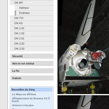
OK-MT
Intérieur
Extérieur
OK-TVI
OK-KS
OK-1.01
OK-1.02
OK-2.01
OK-2.02
OK-2.03
Sécurité
Vers le vol orbital
La fin
Galerie
Nouvelles du blog
-
Le Mriya est dÃ©truit.
-
DÃ©placement de Bourane KS Ã
Sotchi.
-
Antonov n’est plus.