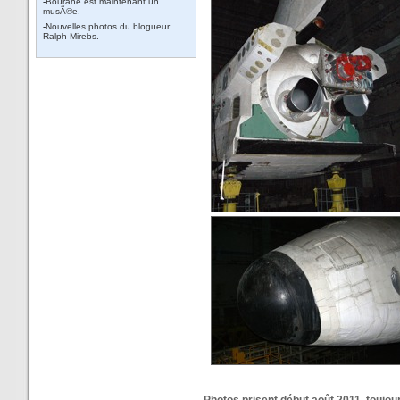
-
Bourane est maintenant un
musÃ©e.
-
Nouvelles photos du blogueur
Ralph Mirebs.