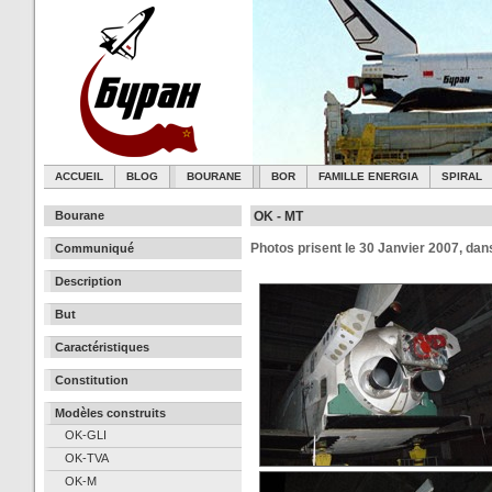
ACCUEIL
BLOG
BOURANE
BOR
FAMILLE ENERGIA
SPIRAL
Bourane
OK - MT
Photos prisent le 30 Janvier 2007, dan
Communiqué
Description
But
Caractéristiques
Constitution
Modèles construits
OK-GLI
OK-TVA
OK-M