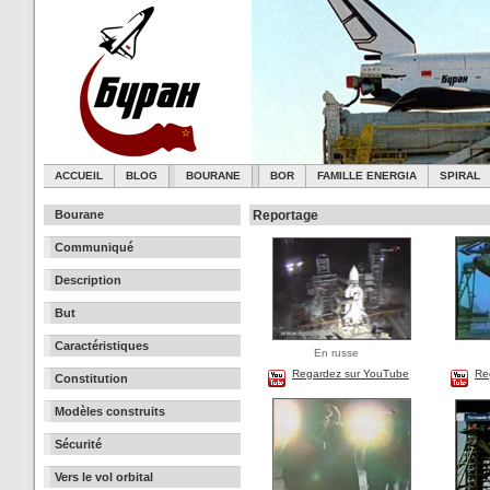
ACCUEIL
BLOG
BOURANE
BOR
FAMILLE ENERGIA
SPIRAL
Bourane
Reportage
Communiqué
Description
But
Caractéristiques
En russe
Regardez sur YouTube
Re
Constitution
Modèles construits
Sécurité
Vers le vol orbital