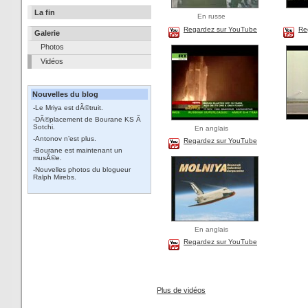
La fin
En russe
Regardez sur YouTube
Re
Galerie
Photos
Vidéos
Nouvelles du blog
-
Le Mriya est dÃ©truit.
-
DÃ©placement de Bourane KS Ã
Sotchi.
En anglais
-
Antonov n’est plus.
Regardez sur YouTube
-
Bourane est maintenant un
musÃ©e.
-
Nouvelles photos du blogueur
Ralph Mirebs.
En anglais
Regardez sur YouTube
Plus de vidéos